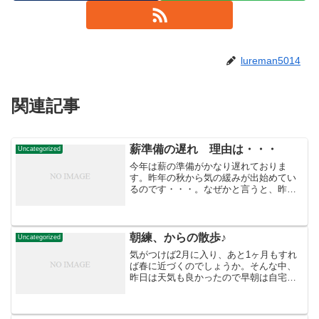
lureman5014
関連記事
薪準備の遅れ 理由は・・・
Uncategorized
今年は薪の準備がかなり遅れておりま
す。昨年の秋から気の緩みが出始めてい
るのです・・・。なぜかと言うと、昨年
の秋に北海道ではお金持ちの方々しか付
けていなかった「エアコン」を導入した
のです♪自分が子どもの頃には「贅沢なも
の」としか捉えていなかっ...
朝練、からの散歩♪
Uncategorized
気がつけば2月に入り、あと1ヶ月もすれ
ば春に近づくのでしょうか。そんな中、
昨日は天気も良かったので早朝は自宅か
ら車で約30分の海辺でアメマス狙い（撃
沈でしたが）、午後からは妻と二人で近
所の川辺をスノーシューで散歩してきま