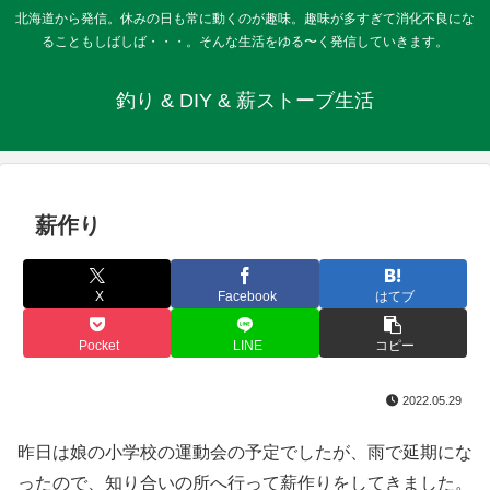
北海道から発信。休みの日も常に動くのが趣味。趣味が多すぎて消化不良にな
ることもしばしば・・・。そんな生活をゆる〜く発信していきます。
釣り & DIY & 薪ストーブ生活
薪作り
X
Facebook
はてブ
Pocket
LINE
コピー
2022.05.29
昨日は娘の小学校の運動会の予定でしたが、雨で延期にな
ったので、知り合いの所へ行って薪作りをしてきました。