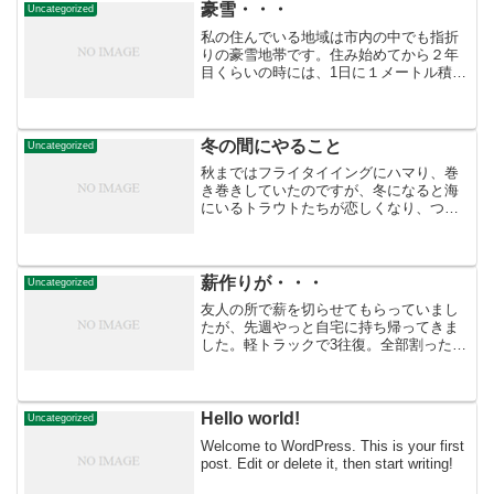
した。我が家は札幌市...
豪雪・・・
Uncategorized
私の住んでいる地域は市内の中でも指折
りの豪雪地帯です。住み始めてから２年
目くらいの時には、1日に１メートル積も
ることがありました。1日4回の除雪はな
かなか大変でした。今年も安定して降っ
ております。今週の月曜日に排雪業者が
来て、綺麗さっぱり雪...
冬の間にやること
Uncategorized
秋まではフライタイイングにハマり、巻
き巻きしていたのですが、冬になると海
にいるトラウトたちが恋しくなり、つい
つい出かけてしまいます。それほど数は
釣れないにしても、川と比べるとサイズ
も大きくなり、楽しいんですよね〜♪先日
は自宅から１時間圏内の...
薪作りが・・・
Uncategorized
友人の所で薪を切らせてもらっていまし
たが、先週やっと自宅に持ち帰ってきま
した。軽トラックで3往復。全部割ったら
何立米になるのかな・・・。体力作りも
兼ねて斧を使ってみましたが、何せ量が
多いのでなかなか進みません。しかも早
く割らないと、今年の冬...
Hello world!
Uncategorized
Welcome to WordPress. This is your first
post. Edit or delete it, then start writing!