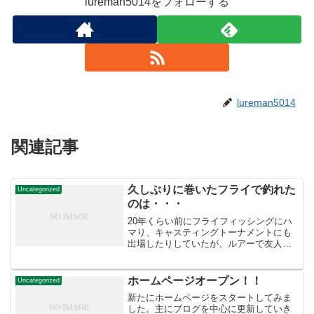
lureman5014をフォローする
lureman5014
関連記事
久しぶりに巻いたフライで釣れた
Uncategorized
のは・・・
20年くらい前にフライフィッシングにハ
マり、キャスティングトーナメントにも
出場したりしていたが、ルアーで友人が
大物を連続して釣り上げるのを見て、い
つの間にか自分もルアーで釣りをするよ
うになっていた。それでもフライの道具
ホームページオープン！！
Uncategorized
は手放さずに取っておい...
新たにホームページをスタートしてみま
した。主にブログを中心に更新していき