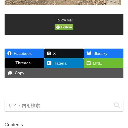
Follow me!
Facebook
X
Bluesky
Threads
Hatena
LINE
Copy
Contents