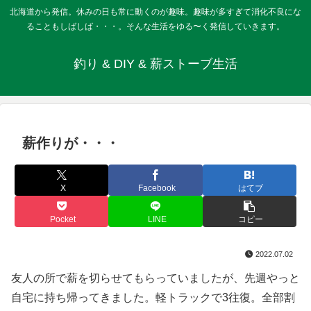
北海道から発信。休みの日も常に動くのが趣味。趣味が多すぎて消化不良にな
ることもしばしば・・・。そんな生活をゆる〜く発信していきます。
釣り & DIY & 薪ストーブ生活
薪作りが・・・
X
Facebook
はてブ
Pocket
LINE
コピー
2022.07.02
友人の所で薪を切らせてもらっていましたが、先週やっと
自宅に持ち帰ってきました。軽トラックで3往復。全部割