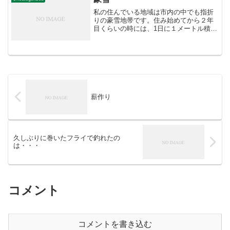
私の住んでいる地域は市内の中でも指折
りの豪雪地帯です。住み始めてから２年
目くらいの時には、1日に１メートル積も
ることがありました。1日4回の除雪はな
かなか大変でした。今年も安定して降っ
ております。今週の月曜日に排雪業者が
来て、綺麗さっぱり雪...
薪作り
久しぶりに巻いたフライで釣れたの
は・・・
コメント
コメントを書き込む