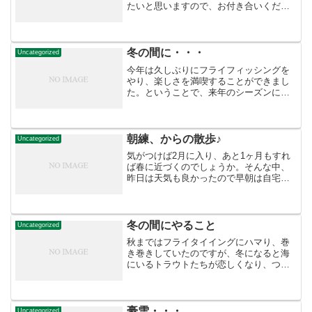
たいと思いますので、お付き合いくださ
い。
冬の間に・・・
Uncategorized
今年は久しぶりにフライフィッシングを
やり、楽しさを満喫することができまし
た。ということで、来年のシーズンに向
け、冬の間にフライを大量にタイイング
しておこうと胸に誓ったのです
が・・・。いざシーズンが終わってしま
うと、雪が積もって自宅周りの除雪...
朝練、からの散歩♪
Uncategorized
気がつけば2月に入り、あと1ヶ月もすれ
ば春に近づくのでしょうか。そんな中、
昨日は天気も良かったので早朝は自宅か
ら車で約30分の海辺でアメマス狙い（撃
沈でしたが）、午後からは妻と二人で近
所の川辺をスノーシューで散歩してきま
した。我が家は札幌市...
冬の間にやること
Uncategorized
秋まではフライタイイングにハマり、巻
き巻きしていたのですが、冬になると海
にいるトラウトたちが恋しくなり、つい
つい出かけてしまいます。それほど数は
釣れないにしても、川と比べるとサイズ
も大きくなり、楽しいんですよね〜♪先日
は自宅から１時間圏内の...
豪雪・・・
Uncategorized