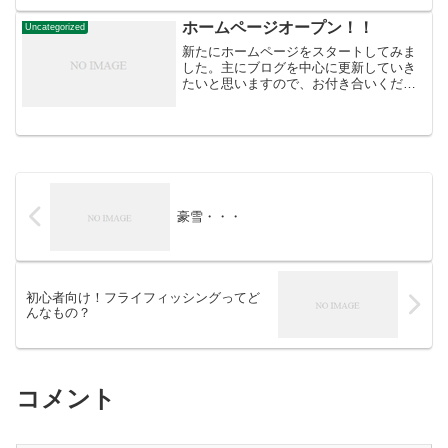
のです♪自分が子どもの頃には「贅沢なも
の」としか捉えていなかっ...
ホームページオープン！！
Uncategorized
新たにホームページをスタートしてみま
した。主にブログを中心に更新していき
たいと思いますので、お付き合いくださ
い。
豪雪・・・
初心者向け！フライフィッシングってど
んなもの？
コメント