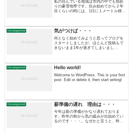
私の住んでいる地域は市内の中でも指折
りの豪雪地帯です。住み始めてから２年
目くらいの時には、1日に１メートル積も
ることがありました。1日4回の除雪はな
かなか大変でした。今年も安定して降っ
ております。今週の月曜日に排雪業者が
来て、綺麗さっぱり雪...
気がつけば・・・
Uncategorized
何となく始めてみようと思ってブログを
スタートしましたが、ほとんど投稿もで
きないまま1年が過ぎてしまいまし
た・・・。今年こそは毎日投稿しよう！
投稿したい。投稿できるかな・・・。不
安はありますが、まずは誰も見てくれな
くてもいいので、デジタル日記...
Hello world!
Uncategorized
Welcome to WordPress. This is your first
post. Edit or delete it, then start writing!
薪準備の遅れ 理由は・・・
Uncategorized
今年は薪の準備がかなり遅れておりま
す。昨年の秋から気の緩みが出始めてい
るのです・・・。なぜかと言うと、昨年
の秋に北海道ではお金持ちの方々しか付
けていなかった「エアコン」を導入した