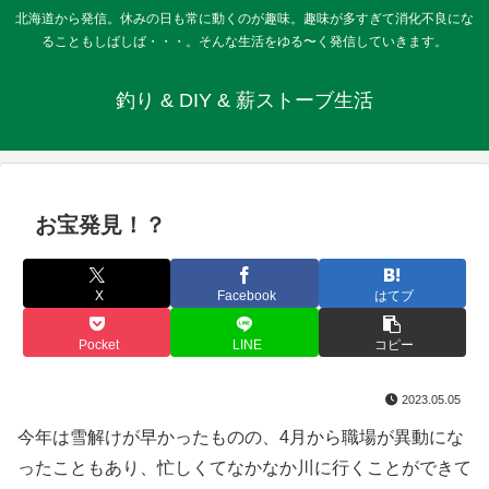
北海道から発信。休みの日も常に動くのが趣味。趣味が多すぎて消化不良にな
ることもしばしば・・・。そんな生活をゆる〜く発信していきます。
釣り & DIY & 薪ストーブ生活
お宝発見！？
X
Facebook
はてブ
Pocket
LINE
コピー
2023.05.05
今年は雪解けが早かったものの、4月から職場が異動にな
ったこともあり、忙しくてなかなか川に行くことができて