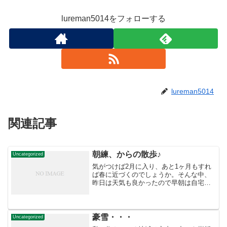
lureman5014をフォローする
lureman5014
関連記事
朝練、からの散歩♪
Uncategorized
気がつけば2月に入り、あと1ヶ月もすれ
ば春に近づくのでしょうか。そんな中、
昨日は天気も良かったので早朝は自宅か
ら車で約30分の海辺でアメマス狙い（撃
沈でしたが）、午後からは妻と二人で近
所の川辺をスノーシューで散歩してきま
した。我が家は札幌市...
豪雪・・・
Uncategorized