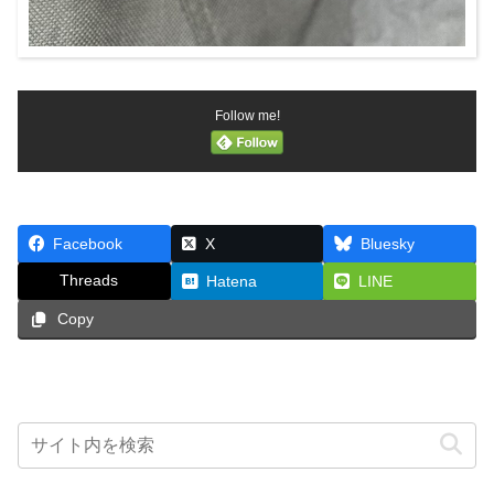
Follow me!
Facebook
X
Bluesky
Threads
Hatena
LINE
Copy