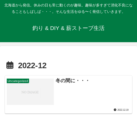
北海道から発信。休みの日も常に動くのが趣味。趣味が多すぎて消化不良にな
ることもしばしば・・・。そんな生活をゆる〜く発信していきます。
釣り & DIY & 薪ストーブ生活
2022-12
冬の間に・・・
Uncategorized
2022.12.19